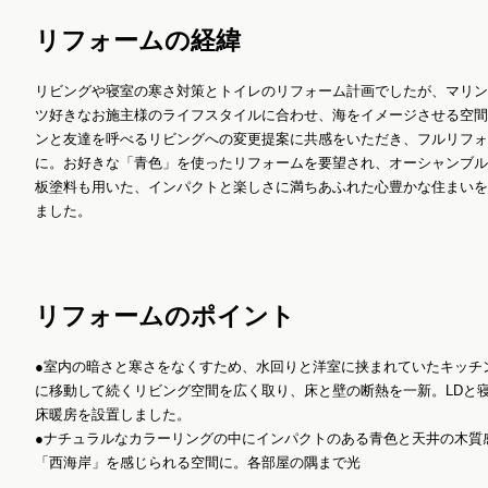
リフォームの経緯
リビングや寝室の寒さ対策とトイレのリフォーム計画でしたが、マリン
ツ好きなお施主様のライフスタイルに合わせ、海をイメージさせる空間
ンと友達を呼べるリビングへの変更提案に共感をいただき、フルリフォ
に。お好きな「青色」を使ったリフォームを要望され、オーシャンブル
板塗料も用いた、インパクトと楽しさに満ちあふれた心豊かな住まいを
ました。
リフォームのポイント
●室内の暗さと寒さをなくすため、水回りと洋室に挟まれていたキッチ
に移動して続くリビング空間を広く取り、床と壁の断熱を一新。LDと
床暖房を設置しました。
●ナチュラルなカラーリングの中にインパクトのある青色と天井の木質
「西海岸」を感じられる空間に。各部屋の隅まで光