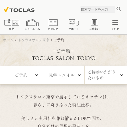
商品
ショールーム
カタログ
サポート
会社案内
その他
ホーム
トクラスサロン東京
ご予約
キッチン
バスルーム
ご持参いただき
ご予約
見学スタイル
たいもの
洗面化粧台
浄水器・整水器
トクラスサロン東京で展示しているキッチンは、
暮らしに寄り添った特注仕様。
美しさと実用性を兼ね備えたLDK空間で、
自分だけの理想の暮らしを