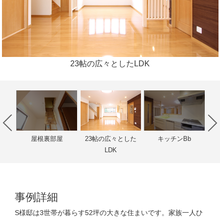
23帖の広々としたLDK
き子
屋根裏部屋
23帖の広々とした
キッチンBb
造
LDK
事例詳細
S様邸は3世帯が暮らす52坪の大きな住まいです。家族一人ひ