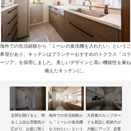
海外での生活経験から「ミーレの食洗機を入れたい」というご
希望があり、キッチンはプランナーおすすめのトクラス「コラ
ージア」を採用しました。美しいデザインと高い機能性を兼ね
備えたキッチンに。
は
玄関を開けると、明
海外での生活経験か
大容量のカップボー
キ
」へリ
るく上品な雰囲気が
ら「ミーレの食洗機
ドも新設し収納力が
ト
プル
広がり、お庭に咲く
を入れたい」という
大幅にアップ。必要
活