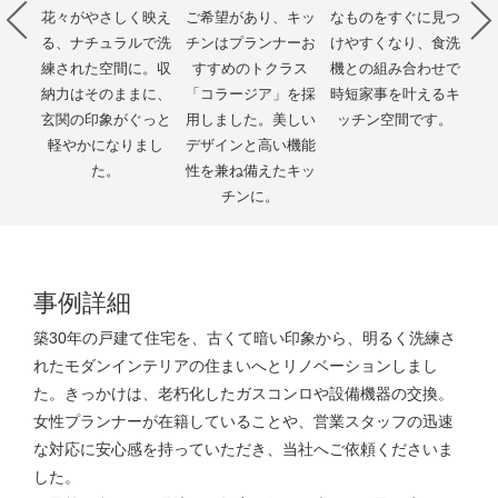
ザイ
花々がやさしく映え
ご希望があり、キッ
なものをすぐに見つ
を
きり
る、ナチュラルで洗
チンはプランナーお
けやすくなり、食洗
に
。
練された空間に。収
すすめのトクラス
機との組み合わせで
納力はそのままに、
「コラージア」を採
時短家事を叶えるキ
玄関の印象がぐっと
用しました。美しい
ッチン空間です。
軽やかになりまし
デザインと高い機能
た。
性を兼ね備えたキッ
チンに。
事例詳細
築30年の戸建て住宅を、古くて暗い印象から、明るく洗練さ
れたモダンインテリアの住まいへとリノベーションしまし
た。きっかけは、老朽化したガスコンロや設備機器の交換。
女性プランナーが在籍していることや、営業スタッフの迅速
な対応に安心感を持っていただき、当社へご依頼くださいま
した。