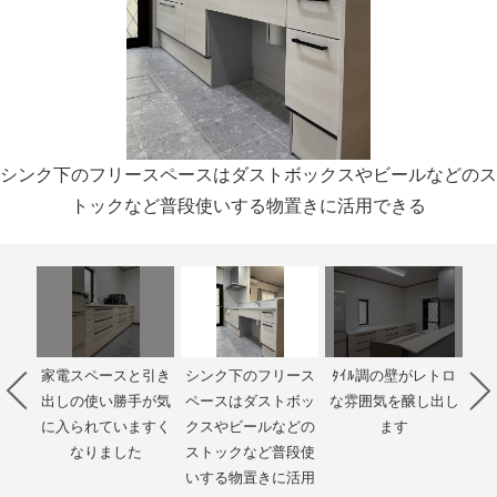
シンク下のフリースペースはダストボックスやビールなどのス
トックなど普段使いする物置きに活用できる
家電スペースと引き
シンク下のフリース
ﾀｲﾙ調の壁がレトロ
背
出しの使い勝手が気
ペースはダストボッ
な雰囲気を醸し出し
広
に入られていますく
クスやビールなどの
ます
と
なりました
ストックなど普段使
いする物置きに活用