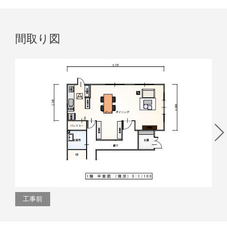
間取り図
工事前
工